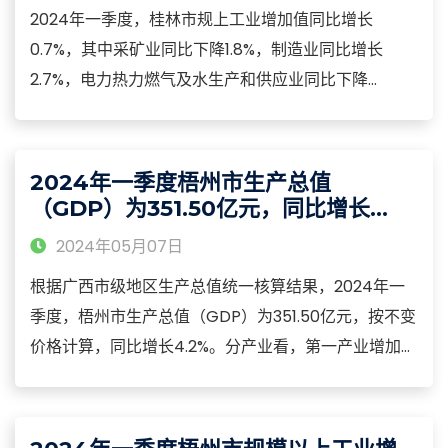
2024年一季度，桂林市规上工业增加值同比增长
0.7%，其中采矿业同比下降1.8%，制造业同比增长
2.7%，电力热力燃气及水生产和供应业同比下降
6.6%，三大门类对桂林市规上工业增加值增长的拉动力
分别为-0.1、2.1和-1.3个百分点。分经济类型看，国有
企业增长形势良好，同比增长145.4%，股份制企业、外
2024年一季度梧州市生产总值
商及港澳台商投资企业、集体企业同比分别增长0.6%、
（GDP）为351.50亿元，同比增长
2.4%、-17.1%。
4.2%
2024年05月07日
根据广西市级地区生产总值统一核算结果，2024年一
季度，梧州市生产总值（GDP）为351.50亿元，按不变
价格计算，同比增长4.2%。分产业看，第一产业增加值
25.52亿元，增长5.6%；第二产业增加值154.94亿元，
增长8.0%；第三产业增加值171.04亿元，增长1.2%。
2024年一季度，梧州市农林牧渔业总产值同比增长