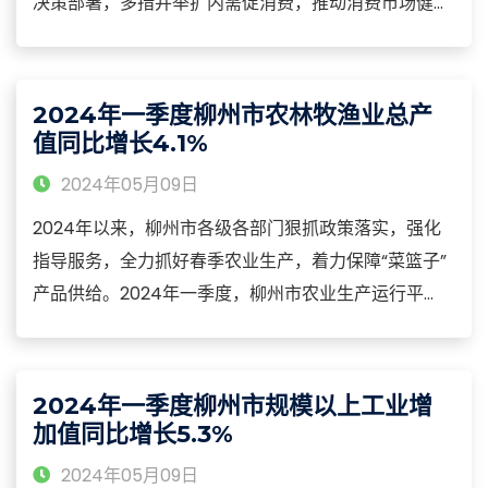
决策部署，多措并举扩内需促消费，推动消费市场健康
发展。2024年一季度，柳州市消费市场稳中有升，商
品零售有序恢复，居民餐饮绽放活力，消费潜力不断释
放。2024年一季度，柳州市社会消费品零售总额
2024年一季度柳州市农林牧渔业总产
318.64亿元，同比增长1.8%。
值同比增长4.1%
2024年05月09日
2024年以来，柳州市各级各部门狠抓政策落实，强化
指导服务，全力抓好春季农业生产，着力保障“菜篮子”
产品供给。2024年一季度，柳州市农业生产运行平
稳，农林牧渔业总产值同比增长4.1%。生猪存出栏保持
增长。在柳州投资建设的多家大型生猪规模养殖场已经
陆续投产，规模猪场保持增长，中小型养殖户受猪肉价
2024年一季度柳州市规模以上工业增
格持续下行，种苗、饲料和人工成本上涨影响，抑制了
加值同比增长5.3%
补栏、新增的积极性，产能有所缩减，总体产能持平略
2024年05月09日