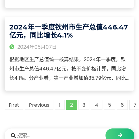
万吨，增长1.1%，其中：猪肉产量4.8万吨，增长
6.4%；禽蛋产量0.48万吨，增长17.5%。2024年一季
度末，生猪存栏141.1万头，增长5.5%。2024年一季
2024年一季度钦州市生产总值446.47
度，生猪出栏53.84万头，增长6.5%。
亿元，同比增长4.1%
2024年05月07日
根据地区生产总值统一核算结果，2024年一季度，钦
州市生产总值446.47亿元，按不变价格计算，同比增
长4.1%。分产业看，第一产业增加值35.79亿元，同比
增长3.5%；第二产业增加值150.82亿元，增长7.4%；
第三产业增加值259.86亿元，增长2.6%。2024年一季
First
Previous
1
2
3
4
5
6
7
度，钦州市规模以上工业增加值同比增长5.9%，其中自
贸区钦州港片区增长13.1%，继续保持两位数增长。