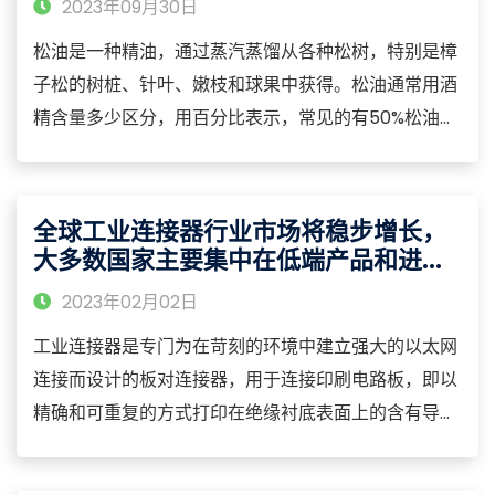
2023年09月30日
松油是一种精油，通过蒸汽蒸馏从各种松树，特别是樟
子松的树桩、针叶、嫩枝和球果中获得。松油通常用酒
精含量多少区分，用百分比表示，常见的有50%松油、
65%松油、85% 松油。2021年，这三种松油所占市场
份额分别为18.87%、35.03%、27.96%。从各类型松油
市场占比来看，65%松油是市场主要类型。从市场趋势
全球工业连接器行业市场将稳步增长，
来看，未来50%松油和85%松油市场将会扩大，但65%
大多数国家主要集中在低端产品和进口
松油仍占最大市场。
替代产品
2023年02月02日
工业连接器是专门为在苛刻的环境中建立强大的以太网
连接而设计的板对连接器，用于连接印刷电路板，即以
精确和可重复的方式打印在绝缘衬底表面上的含有导电
图案的电子元件。