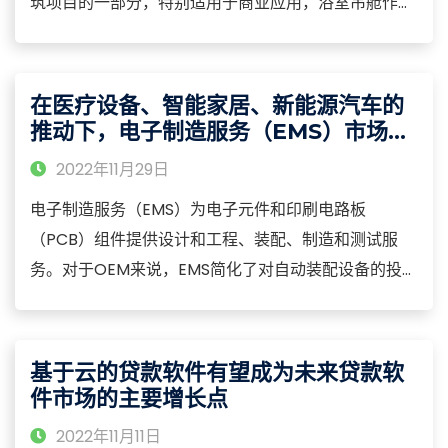
筑项目的一部分，特别适用于商业应用，浴室吊舱作为
一个完整的单元在异地工厂建造，然后经过全面测试并
配备所有必需的固定装置和配件，如水龙头、导轨、镜
子和电器，然后将吊舱简单地运送到现场进行安装，连
在医疗设备、智能家居、新能源汽车的
接管道和电气服务。
推动下，电子制造服务（EMS）市场将
保持增长趋势
2022年11月29日
电子制造服务（EMS）为电子元件和印刷电路板
（PCB）组件提供设计和工程、装配、制造和测试服
务。对于OEM来说，EMS简化了对自动装配设备的投
资。 电子制造服务一般有PCB组装服务、系统装配服
务、 设计和构建服务。印刷电路板组装是PCB制造中最
重要的步骤之一，涉及生产完整PCB所需的所有元件。
基于云的贷款软件有望成为未来贷款软
件市场的主要增长点
2022年11月11日