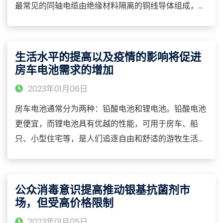
最常见的同轴电缆由绝缘材料隔离的铜线导体组成，在
里层绝缘材料的外部是另一层环形导体及其绝缘体，然
后整个电缆由聚氯乙烯或特氟纶材料的护套包住。同轴
电缆之所以设计成这样，是为了防止外部电磁波干扰异
生活水平的提高以及疫情的影响将促进
常信号的传递。
房车电池需求的增加
2023年01月06日
房车电池通常分为两种：铅酸电池和锂电池。铅酸电池
更便宜，而锂电池具有优越的性能，可用于房车、船
只、小型住宅等，是人们追逐自由和舒适的游牧生活必
不可少的装备之一。
公众消毒意识提高推动银基抗菌剂市
场，但受高价格限制
2023年01月05日