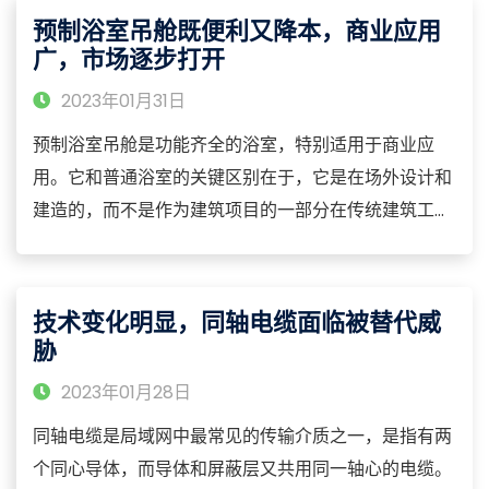
预制浴室吊舱既便利又降本，商业应用
广，市场逐步打开
2023年01月31日
预制浴室吊舱是功能齐全的浴室，特别适用于商业应
用。它和普通浴室的关键区别在于，它是在场外设计和
建造的，而不是作为建筑项目的一部分在传统建筑工地
上建造的。浴室吊舱是作为一个完整的单元在场外工厂
建造的，然后进行全面测试并安装所有需要的固定装置
和设备，如水龙头、轨道、镜子和电器。然后，这些浴
技术变化明显，同轴电缆面临被替代威
室吊舱被简单地运送到现场进行安装，在那里与管道和
胁
电气服务连接。
2023年01月28日
同轴电缆是局域网中最常见的传输介质之一，是指有两
个同心导体，而导体和屏蔽层又共用同一轴心的电缆。