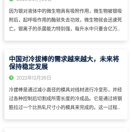
因为银对液体中的微生物具有吸附作用，微生物被银吸
附后，起呼吸作用的酶就失去功效，微生物就会迅速死
亡。银离子的杀菌能力特别强，每升水中只要含亿万分
之二毫克的银离子，即可杀死水中大部分细菌。正是由
于银的杀菌能力很强，又对人畜无任何伤害，世界上超
过半数的航空公司已使用银制的滤水器。许多国家的游
中国对冷拔棒的需求越来越大，未来将
泳池也用银来净化，净化后的水不会像使用化学药品净
保持稳定发展
化的水那样，刺激游泳者的眼睛和皮肤，银基抗菌剂也
2022年12月26日
被应用于纺织面料上
冷拔棒是通过减小直径的模具对线材进行冷变形，并经
过各种控制后切割成所需长度的冷成品。它是通过将钢
筋拉过一个比热轧尺寸小的模具来完成的。这一过程实
现了将电线校准成所需的直径。然后，可以获得广泛的
焊丝，机械特性的增加取决于所进行的还原。“冷加工”