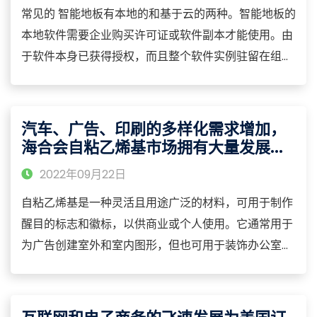
常见的 智能地板有本地的和基于云的两种。智能地板的
本地软件需要企业购买许可证或软件副本才能使用。由
于软件本身已获得授权，而且整个软件实例驻留在组织
的场所内，因此它通常比基于云的智能地板提供更好的
保护。本地环境的缺点是与管理和维护所有解决方案相
关的成本可能比云计算环境高很多。基于云的智能地板
汽车、广告、印刷的多样化需求增加，
利用虚拟技术在异地托管应用程序。
海合会自粘乙烯基市场拥有大量发展机
会
2022年09月22日
自粘乙烯基是一种灵活且用途广泛的材料，可用于制作
醒目的标志和徽标，以供商业或个人使用。它通常用于
为广告创建室外和室内图形，但也可用于装饰办公室或
家庭的墙壁、窗户和其他区域。 自粘乙烯基有半透明、
透明和不透明三种。半透明自粘乙烯基是一种能漫射光
线并具有哑光磨砂外观的材料。