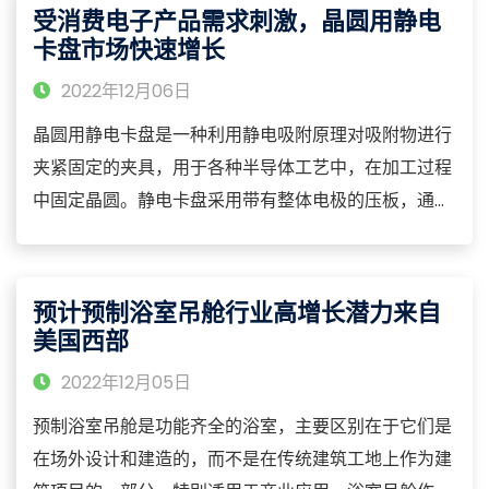
工艺提高了棒材的尺寸公差、直线度和表面外观，并提
受消费电子产品需求刺激，晶圆用静电
高了钢材的物理性能。 根据形状的不同，冷拔棒可分为
卡盘市场快速增长
圆形、六边形和正方形。多年来，冷拔一直用于改进圆
2022年12月06日
形、正方形、六
晶圆用静电卡盘是一种利用静电吸附原理对吸附物进行
夹紧固定的夹具，用于各种半导体工艺中，在加工过程
中固定晶圆。静电卡盘采用带有整体电极的压板，通过
高电压的偏置，在压板和晶圆之间建立一个静电保持
力，从而卡住晶圆。它适用于真空和等离子体环境，主
要作用是吸附超干净的薄片（如硅片），使被吸附物保
预计预制浴室吊舱行业高增长潜力来自
持平整。它可以抑制吸附物在过程中的变形，调节吸附
美国西部
物的温度。与机械卡盘相比，晶圆用静电卡盘减少了机
2022年12月05日
械运动部件，减少了颗
预制浴室吊舱是功能齐全的浴室，主要区别在于它们是
在场外设计和建造的，而不是在传统建筑工地上作为建