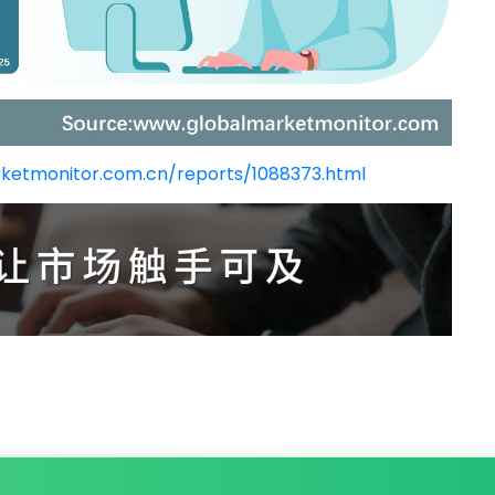
ketmonitor.com.cn/reports/1088373.html