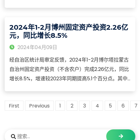
上年同期下降11.3个百分点。2024年1-2月，博乐市限额
以上社会消费品零售总额实现2.91亿元，同比增长
9.6%。分行业看，批发住宿业增长较快。
2024年1-2月博州固定资产投资2.26亿
元，同比增长8.5%
2024年04月09日
经自治区统计局审定反馈，2024年1-2月博尔塔拉蒙古
自治州固定资产投资（不含农户）完成2.26亿元，同比
增长8.5%，增速较2023年同期提高5.1个百分点。其中
房地产开发投资完成0.12亿元，同比下降20.9%，降幅
较2023年同期收窄9.1个百分点。博尔塔拉蒙古自治州
First
Previous
1
2
3
4
5
6
7
第二产业完成投资2.04亿元、增长2.2倍，投资占比
90.1%；第三产业完成投资0.22亿元、下降84.6%。