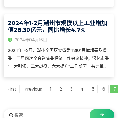
增长12%。其中，出口227.5亿元人民币，同比增长
14.5%，同期全国增长4.9%、广东省增长9%；进口
102.5亿元人民币，同比增长42.9%，同期全国增长
2024年1-2月潮州市规模以上工业增加
5%、广东省增长17.6%。
值28.30亿元，同比增长4.7%
2024年04月16日
2024年1-2月，潮州全面落实省委“1310”具体部署及省
委十三届四次全会暨省委经济工作会议精神，深化市委
“一大引领、三大战役、六大提升”工作部署，有力推动
经济发展回稳趋好，潮州市经济运行开局平稳。2024
年1-2月，潮州市规模以上工业实现增加值28.30亿元，
First
Previous
1
2
3
4
5
6
7
同比增长4.7%，增速比2023年全年提高7.7个百分点。