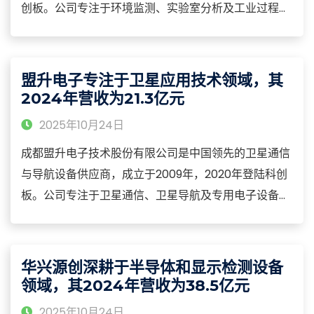
创板。公司专注于环境监测、实验室分析及工业过程检
测领域的仪器研发与系统集成，构建了从传感器、分析
仪器到智慧平台的完整产业链能力，产品涵盖大气环境
监测、水环境监测、实验室分析仪器及智能化运维系统
盟升电子专注于卫星应用技术领域，其
等核心品类
2024年营收为21.3亿元
2025年10月24日
成都盟升电子技术股份有限公司是中国领先的卫星通信
与导航设备供应商，成立于2009年，2020年登陆科创
板。公司专注于卫星通信、卫星导航及专用电子设备的
研发、生产与销售，构建了从核心芯片、终端设备到系
统集成的全产业链能力，产品涵盖卫星通信终端、卫星
导航接收机、机载/舰载电子设备及专用信息系统等核
华兴源创深耕于半导体和显示检测设备
心品类，广泛应用于国防军事、应急通信、交通运输、
领域，其2024年营收为38.5亿元
海洋渔业等领域。
2025年10月24日