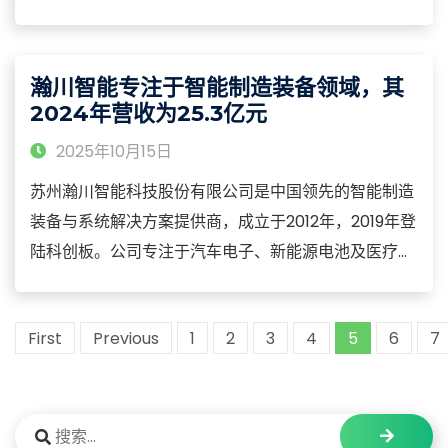
节能及资源综合利用领域的技术研发与装备制造，构建
了从核心设备研制、系统集成到运营服务的全产业链能
力，产品涵盖烟气净化系统、余热回收装置、脱硫脱硝
瀚川智能专注于智能制造装备领域，其
设备及固废处理装备等核心品类
2024年营收为25.3亿元
2025年10月15日
苏州瀚川智能科技股份有限公司是中国领先的智能制造
装备与系统解决方案提供商，成立于2012年，2019年登
陆科创板。公司专注于汽车电子、新能源电池及医疗健
康等领域的智能装备研发制造，构建了从精密装配、智
能检测到数字化工厂的全产业链服务能力，产品涵盖高
First
Previous
1
2
3
4
5
6
7
速自动化生产线、智能化检测设备、工业互联网平台及
柔性制造系统等核心品类