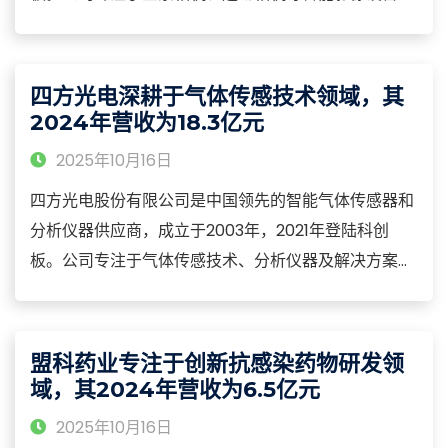
研发、生产与销售，构建了从硬件设计、算法研发到软
件生态的全链条能力，产品涵盖消费级、专业级和行业
级三大系列，广泛应用于旅游记录、体育赛事、影视制
四方光电深耕于气体传感技术领域，其
作、房地产展示、新闻采访等场景。
2024年营收为18.3亿元
2025年10月16日
四方光电股份有限公司是中国领先的智能气体传感器和
分析仪器供应商，成立于2003年，2021年登陆科创
板。公司专注于气体传感技术、分析仪器及解决方案的
研发与产业化，构建了从核心传感器、检测模块到系统
集成的全链条能力，产品涵盖红外、紫外、激光
TDLAS、电化学等原理的气体传感器及气体分析仪器，
盟科药业专注于创新抗感染药物研发领
广泛应用于空气品质监测、环境监测、工业过程分析、
域，其2024年营收为6.5亿元
安全监控及医疗健康等领域。
2025年10月16日