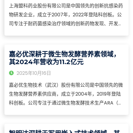
上海盟科药业股份有限公司是中国领先的创新抗感染药
物研发企业，成立于2007年，2022年登陆科创板。公
司专注于耐药菌感染治疗领域的创新药物发现、开发及
商业化，构建了从化合物设计、临床前研究到临床试验
的全产业链能力，产品管线涵盖抗耐药革兰阳性菌和革
兰阴性菌的创新抗生素等核心品类，广泛应用于复杂性
嘉必优深耕于微生物发酵营养素领域，
皮肤软组织感染、菌血症、医院获得性肺炎等重大临床
其2024年营收为11.2亿元
需求领域。
2025年10月16日
嘉必优生物技术（武汉）股份有限公司是中国领先的微
生物发酵营养素供应商，成立于2004年，2019年登陆
科创板。公司专注于通过微生物发酵技术生产ARA（花
生四烯酸）、DHA（二十二碳六烯酸）、β-胡萝卜素等
营养素，构建了从菌种选育、发酵工艺到应用解决方案
的全产业链能力，产品涵盖婴幼儿配方奶粉、健康食