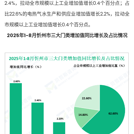
2.4%，拉动全市规模以上工业增加值增长0.4个百分点；占
比22.6%的电热气水生产和供应业增加值增长2.2%，拉动全
市规模以上工业增加值增长0.4个百分点。
2025年1-8月忻州市三大门类增加值同比增长及占比情况