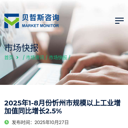
市场快报
首页
/
市场资讯
/
市场快报
/
2025年1-8月份忻州市规模以上工业增
加值同比增长2.5%
发布时间：2025年10月27日