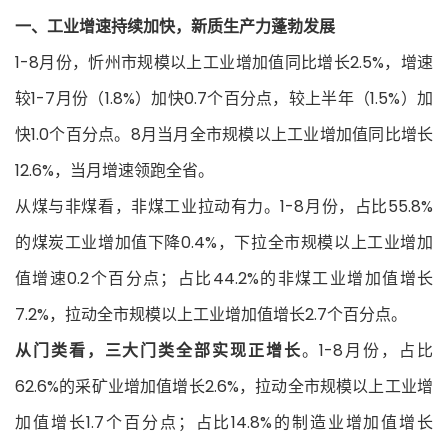
一、工业增速持续加快，新质生产力蓬勃发展
1-8月份，忻州市规模以上工业增加值同比增长2.5%，增速
较1-7月份（1.8%）加快0.7个百分点，较上半年（1.5%）加
快1.0个百分点。8月当月全市规模以上工业增加值同比增长
12.6%，当月增速领跑全省。
从煤与非煤看，非煤工业拉动有力。1-8月份，占比55.8%
的煤炭工业增加值下降0.4%，下拉全市规模以上工业增加
值增速0.2个百分点；占比44.2%的非煤工业增加值增长
7.2%，拉动全市规模以上工业增加值增长2.7个百分点。
从门类看，三大门类全部实现正增长
。1-8月份，占比
62.6%的采矿业增加值增长2.6%，拉动全市规模以上工业增
加值增长1.7个百分点；占比14.8%的制造业增加值增长