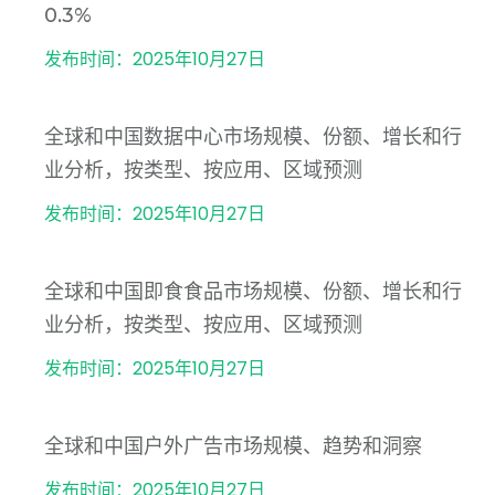
0.3%
发布时间：2025年10月27日
全球和中国数据中心市场规模、份额、增长和行
业分析，按类型、按应用、区域预测
发布时间：2025年10月27日
全球和中国即食食品市场规模、份额、增长和行
业分析，按类型、按应用、区域预测
发布时间：2025年10月27日
全球和中国户外广告市场规模、趋势和洞察
发布时间：2025年10月27日