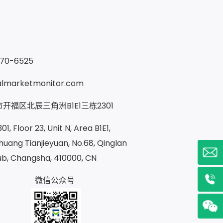
370-6525
almarketmonitor.com
开福区北辰三角洲B1E1三栋2301
1, Floor 23, Unit N, Area B1E1,
uang Tianjieyuan, No.68, Qinglan
ub, Changsha, 410000, CN
微信公众号