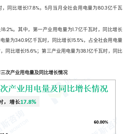
时，同比增长17.8%。5月当月全社会用电量为80.3亿千瓦
长18.2%。其中，第一产业用电量为1.7亿千瓦时，同比增长
电量为340.9亿千瓦时，同比增长15.5%，占全社会用电量
时，同比增长15.6%；第三产业用电量为38.1亿千瓦时，同比
布市三次产业用电量及同比增长情况