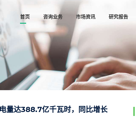
首页
咨询业务
市场资讯
研究报告
用电量达388.7亿千瓦时，同比增长