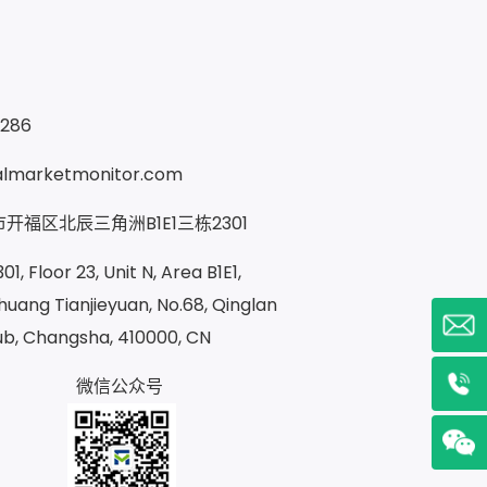
9286
almarketmonitor.com
开福区北辰三角洲B1E1三栋2301
1, Floor 23, Unit N, Area B1E1,
uang Tianjieyuan, No.68, Qinglan
ub, Changsha, 410000, CN
微信公众号