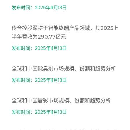
发布时间：2025年11月13日
传音控股深耕于智能终端产品领域，其2025上
半年营收为290.77亿元
发布时间：2025年11月13日
全球和中国除臭剂市场规模、份额和趋势分析
发布时间：2025年11月13日
全球和中国唇彩市场规模、份额和趋势分析
发布时间：2025年11月13日