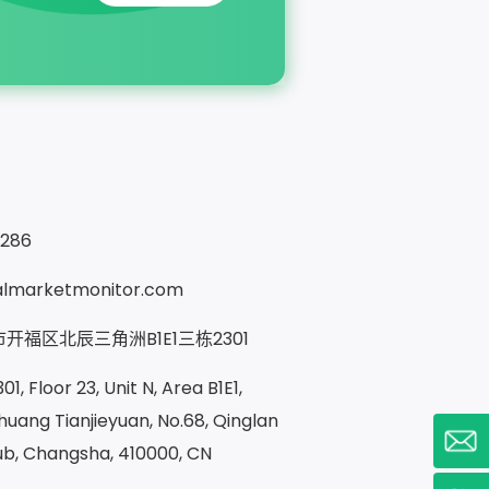
9286
almarketmonitor.com
开福区北辰三角洲B1E1三栋2301
1, Floor 23, Unit N, Area B1E1,
uang Tianjieyuan, No.68, Qinglan
ub, Changsha, 410000, CN