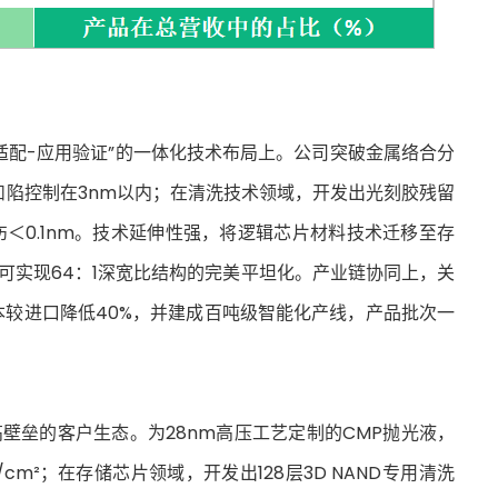
适配-应用验证”的一体化技术布局上。公司突破金属络合分
形凹陷控制在3nm以内；在清洗技术领域，开发出光刻胶残留
伤＜0.1nm。技术延伸性强，将逻辑芯片材料技术迁移至存
，可实现64：1深宽比结构的完美平坦化。产业链协同上，关
成本较进口降低40%，并建成百吨级智能化产线，产品批次一
高壁垒的客户生态。为28nm高压工艺定制的CMP抛光液，
cm²；在存储芯片领域，开发出128层3D NAND专用清洗