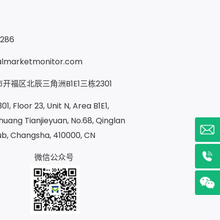
9286
almarketmonitor.com
开福区北辰三角洲B1E1三栋2301
1, Floor 23, Unit N, Area B1E1,
uang Tianjieyuan, No.68, Qinglan
ub, Changsha, 410000, CN
微信公众号