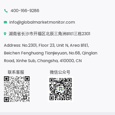
400-166-9286
info@globalmarketmonitor.com
湖南省长沙市开福区北辰三角洲B1E1三栋2301
Address: No.2301, Floor 23, Unit N, Area B1E1,
Beichen Fenghuang Tianjieyuan, No.68, Qinglan
Road, Xinhe Sub, Changsha, 410000, CN
联系客服
微信公众号