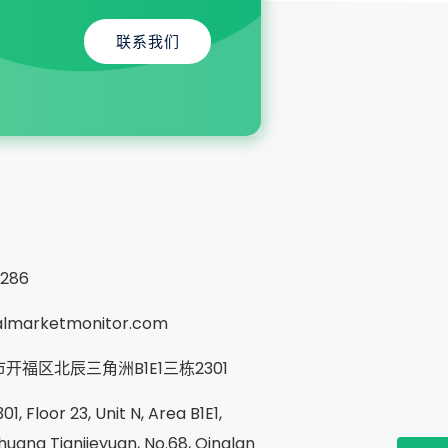
联系我们
9286
almarketmonitor.com
开福区北辰三角洲B1E1三栋2301
1, Floor 23, Unit N, Area B1E1,
uang Tianjieyuan, No.68, Qinglan