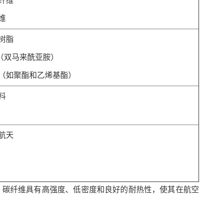
纤维
维
树脂
I（双马来酰亚胺）
（如聚酯和乙烯基酯）
料
航天
。
碳纤维具有高强度、低密度和良好的耐热性，使其在航空