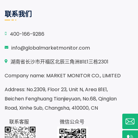
联系我们
400-166-9286
info@globalmarketmonitor.com
湖南省长沙市开福区北辰三角洲B1E1三栋2301
Company name: MARKET MONITOR CO., LIMITED
Address: No.2309, Floor 23, Unit N, Area B1E1,
Beichen Fenghuang Tianjieyuan, No.68, Qinglan
Road, Xinhe Sub, Changsha, 410000, CN
联系客服
微信公众号