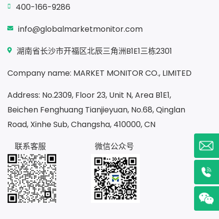
400-166-9286
info@globalmarketmonitor.com
湖南省长沙市开福区北辰三角洲B1E1三栋2301
Company name: MARKET MONITOR CO., LIMITED
Address: No.2309, Floor 23, Unit N, Area B1E1,
Beichen Fenghuang Tianjieyuan, No.68, Qinglan
Road, Xinhe Sub, Changsha, 410000, CN
联系客服
微信公众号