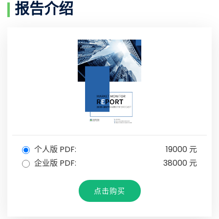
报告介绍
个人版 PDF:
19000 元
企业版 PDF:
38000 元
点击购买