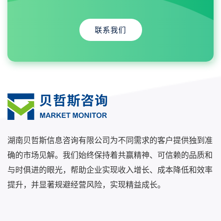
联系我们
湖南贝哲斯信息咨询有限公司为不同需求的客户提供独到准
确的市场见解。我们始终保持着共赢精神、可信赖的品质和
与时俱进的眼光，帮助企业实现收入增长、成本降低和效率
提升，并显著规避经营风险，实现精益成长。