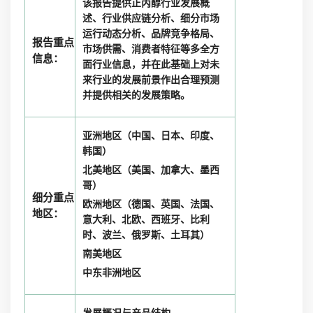
该报告提供正丙醇行业发展概
述、行业供应链分析、细分市场
运行动态分析、品牌竞争格局、
报告重点
市场供需、消费者特征等多全方
信息：
面行业信息，并在此基础上对未
来行业的发展前景作出合理预测
并提供相关的发展策略。
亚洲地区（中国、日本、印度、
韩国）
北美地区（美国、加拿大、墨西
哥）
细分重点
欧洲地区（德国、英国、法国、
地区：
意大利、北欧、西班牙、比利
时、波兰、俄罗斯、土耳其）
南美地区
中东非洲地区