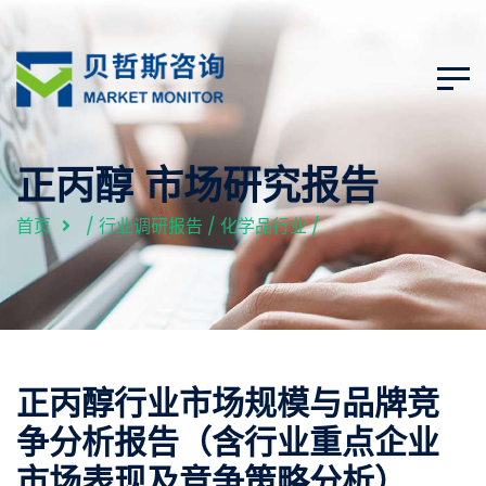
正丙醇 市场研究报告
首页
/
行业调研报告
/
化学品行业
/
正丙醇行业市场规模与品牌竞
争分析报告（含行业重点企业
市场表现及竞争策略分析）