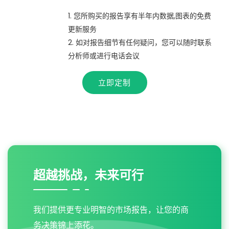
1. 您所购买的报告享有半年内数据,图表的免费
更新服务
2. 如对报告细节有任何疑问，您可以随时联系
分析师或进行电话会议
立即定制
超越挑战，未来可行
我们提供更专业明智的市场报告，让您的商
务决策锦上添花。