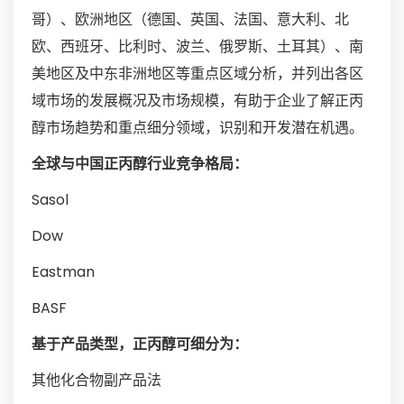
哥）、欧洲地区（德国、英国、法国、意大利、北
欧、西班牙、比利时、波兰、俄罗斯、土耳其）、南
美地区及中东非洲地区等重点区域分析，并列出各区
域市场的发展概况及市场规模，有助于企业了解正丙
醇市场趋势和重点细分领域，识别和开发潜在机遇。
全球与中国正丙醇行业竞争格局：
Sasol
Dow
Eastman
BASF
基于产品类型，正丙醇可细分为：
其他化合物副产品法