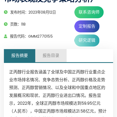
联系咨询师
发布时间：2023年08月12日
页数：118
定制报告
报告代码：GMM2770155
研究逻辑
报告摘要
报告目录
正丙醇行业报告涵盖了全球及中国正丙醇行业重点企
业市场排名情况、竞争态势分析、正丙醇价格及走势
预测、正丙醇营销情况、以及全球和中国重点地区的
发展概况和现状、正丙醇行业进出口情况。报告显
示，2022年，全球正丙醇市场规模达到59.95亿元
（人民币），中国正丙醇市场规模达21.58亿元，预计