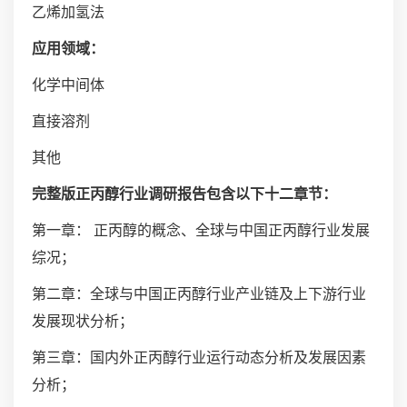
乙烯加氢法
应用领域：
化学中间体
直接溶剂
其他
完整版正丙醇行业调研报告包含以下十二章节：
第一章： 正丙醇的概念、全球与中国正丙醇行业发展
综况；
第二章：全球与中国正丙醇行业产业链及上下游行业
发展现状分析；
第三章：国内外正丙醇行业运行动态分析及发展因素
分析；