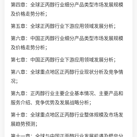
第四章：全球正丙醇行业细分产品类型市场发展规模
及价格走势分析；
第五章：全球正丙醇行业下游应用领域发展分析；
第六章：中国正丙醇行业细分产品类型市场发展规模
及价格走势分析；
第七章：中国正丙醇行业下游应用领域发展分析；
第八章：全球重点地区正丙醇行业现状分析及竞争情
况；
第九章：正丙醇行业主要企业基本情况、主要产品和
服务介绍、竞争优势及发展战略分析；
第十章：全球重点地区正丙醇行业整体规模及市场发
展趋势预测；
第十一章：全球与中国正丙醇行业发展机遇及壁垒分