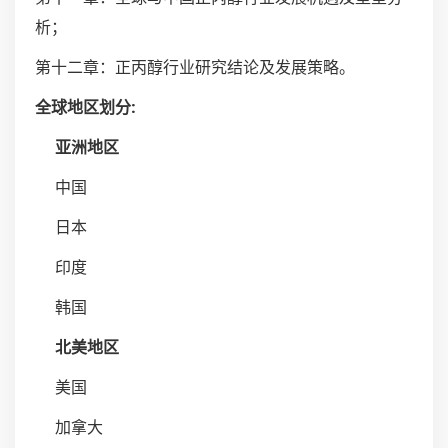
析；
第十二章：正丙醇行业研究结论及发展策略。
全球地区划分:
亚洲地区
中国
日本
印度
韩国
北美地区
美国
加拿大