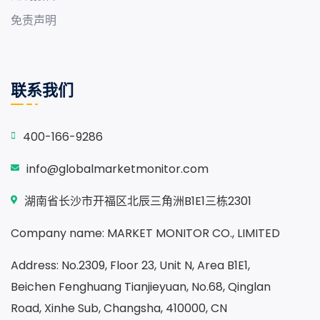
免责声明
联系我们
400-166-9286
info@globalmarketmonitor.com
湖南省长沙市开福区北辰三角洲B1E1三栋2301
Company name: MARKET MONITOR CO., LIMITED
Address: No.2309, Floor 23, Unit N, Area B1E1,
Beichen Fenghuang Tianjieyuan, No.68, Qinglan
Road, Xinhe Sub, Changsha, 410000, CN