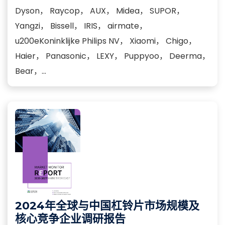
Dyson， Raycop， AUX， Midea， SUPOR，
Yangzi， Bissell， IRIS， airmate，
u200eKoninklijke Philips NV， Xiaomi， Chigo，
Haier， Panasonic， LEXY， Puppyoo， Deerma，
Bear，...
2024年全球与中国杠铃片市场规模及
核心竞争企业调研报告