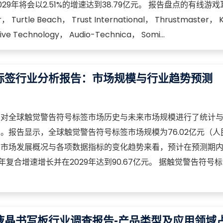
9年将会以2.51%的增速达到38.79亿元。 报告盘点的有线游
urtle Beach， Trust International， Thrustmaster， K
ive Technology， Audio-Technica， Somi...
标签行业分析报告：市场规模与行业趋势预测
点对全球触觉警告符号标签市场历史与未来市场规模进行了统计
。报告显示，全球触觉警告符号标签市场规模为76.02亿元（人
签市场发展概况与各项数据指标的变化趋势来看，预计在预测期
年复合增速增长并在2029年达到90.67亿元。 据触觉警告符号
液晶书写板行业调查报告-产品类型及应用领域