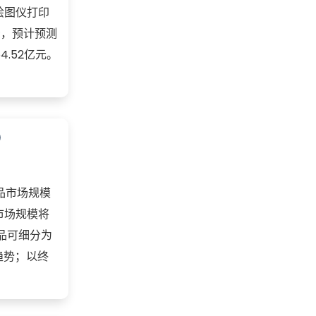
绘图仪打印
看，预计预测
.52亿元。
）
品市场规模
市场规模将
产品可细分为
趋势；以终