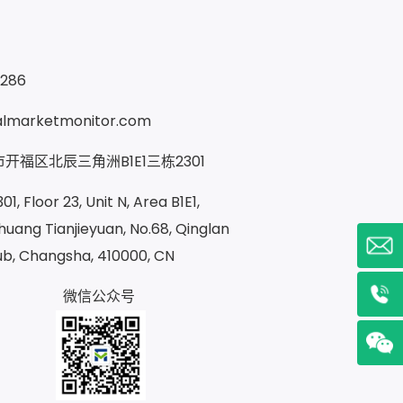
9286
almarketmonitor.com
开福区北辰三角洲B1E1三栋2301
1, Floor 23, Unit N, Area B1E1,
uang Tianjieyuan, No.68, Qinglan
ub, Changsha, 410000, CN
微信公众号