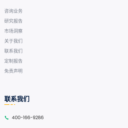
咨询业务
研究报告
市场洞察
关于我们
联系我们
定制报告
免责声明
联系我们
400-166-9286