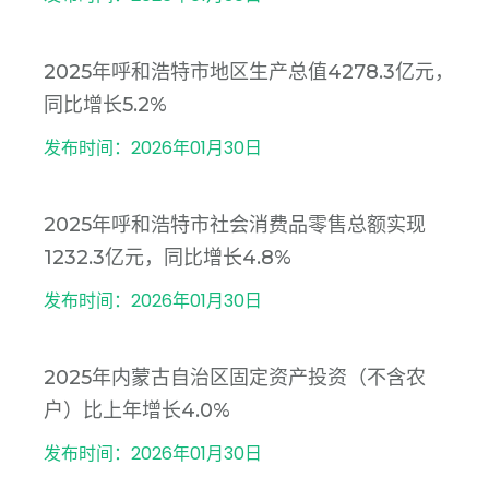
2025年呼和浩特市地区生产总值4278.3亿元，
同比增长5.2%
发布时间：2026年01月30日
2025年呼和浩特市社会消费品零售总额实现
1232.3亿元，同比增长4.8%
发布时间：2026年01月30日
2025年内蒙古自治区固定资产投资（不含农
户）比上年增长4.0%
发布时间：2026年01月30日