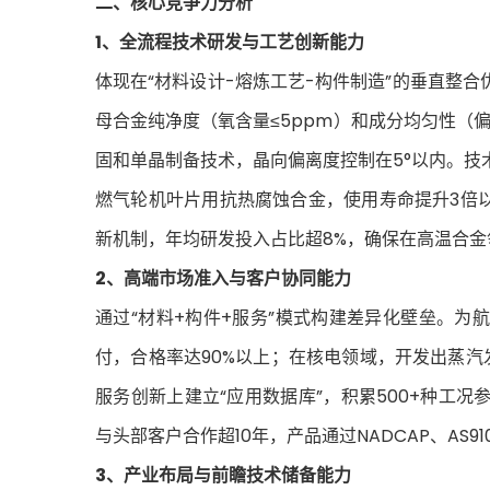
二、核心竞争力分析
1、全流程技术研发与工艺创新能力
体现在“材料设计-熔炼工艺-构件制造”的垂直整
母合金纯净度（氧含量≤5ppm）和成分均匀性（偏
固和单晶制备技术，晶向偏离度控制在5°以内。
燃气轮机叶片用抗热腐蚀合金，使用寿命提升3倍以
新机制，年均研发投入占比超8%，确保在高温合
2、高端市场准入与客户协同能力
通过“材料+构件+服务”模式构建差异化壁垒。
付，合格率达90%以上；在核电领域，开发出蒸汽
服务创新上建立“应用数据库”，积累500+种工
与头部客户合作超10年，产品通过NADCAP、AS
3、产业布局与前瞻技术储备能力