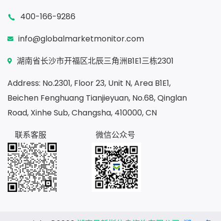
400-166-9286
info@globalmarketmonitor.com
湖南省长沙市开福区北辰三角洲B1E1三栋2301
Address: No.2301, Floor 23, Unit N, Area B1E1,
Beichen Fenghuang Tianjieyuan, No.68, Qinglan
Road, Xinhe Sub, Changsha, 410000, CN
联系客服
微信公众号