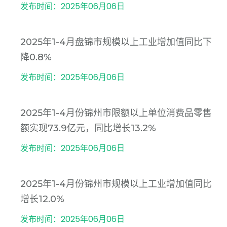
发布时间：2025年06月06日
2025年1-4月盘锦市规模以上工业增加值同比下
降0.8%
发布时间：2025年06月06日
2025年1-4月份锦州市限额以上单位消费品零售
额实现73.9亿元，同比增长13.2%
发布时间：2025年06月06日
2025年1-4月份锦州市规模以上工业增加值同比
增长12.0%
发布时间：2025年06月06日