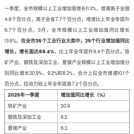
一季度，全市规模以上工业增加值增长11.3%，增速高于全国
4.8个百分点，高于全省7.7个百分点，增速比上年全年提升
6.7个百分点。3月，全市规模以上工业增加值同比增长
13.6%。
在全市36个工业行业大类中，25个行业增加值同比
增长，增长面达69.4%
，比上年全年提升9.4个百分点。铁
矿产业、钢铁及深加工业、菱镁产业规模以上工业增加值分
别同比增长20.9%、9.2%和8.2%，合计上拉全市增速10.1个
百分点，拉动力较上年全年提高7.2个百分点。
2025年一季度
增加值同比增长（%）
铁矿产业
20.9
钢铁及深加工业
9.2
菱镁产业
8.2