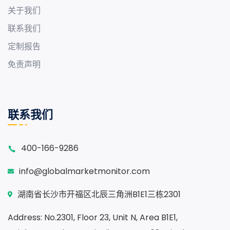
关于我们
联系我们
定制报告
免责声明
联系我们
400-166-9286
info@globalmarketmonitor.com
湖南省长沙市开福区北辰三角洲B1E1三栋2301
Address: No.2301, Floor 23, Unit N, Area B1E1,