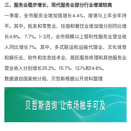
三、服务业稳步增长，现代服务业部分行业增速较高
一季度，全市服务业增加值增长4.4%，增速与上年全年持
平。其中，批发和零售业、住宿和餐饮业增加值分别同比增
长4.9%、7.7%。1-2月，全市规模以上营利性服务业营业收
入同比增长7%。其中，多式联运和运输代理业、文化体育
和娱乐业、软件和信息技术业、居民服务修理和其他服务业
营业收入分别增长35.2%、15.7%、12.1%和14.8%。
数据源自国家统计局、贝哲斯根据公开资料整理