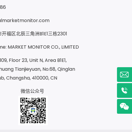
286
almarketmonitor.com
开福区北辰三角洲B1E1三栋2301
e: MARKET MONITOR CO., LIMITED
09, Floor 23, Unit N, Area B1E1,
uang Tianjieyuan, No.68, Qinglan
ub, Changsha, 410000, CN
微信公众号