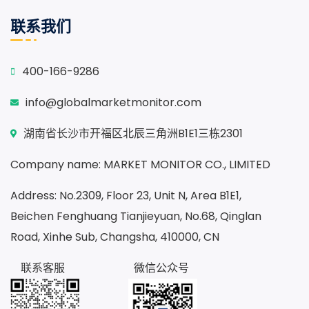
联系我们
400-166-9286
info@globalmarketmonitor.com
湖南省长沙市开福区北辰三角洲B1E1三栋2301
Company name: MARKET MONITOR CO., LIMITED
Address: No.2309, Floor 23, Unit N, Area B1E1,
Beichen Fenghuang Tianjieyuan, No.68, Qinglan
Road, Xinhe Sub, Changsha, 410000, CN
联系客服
微信公众号