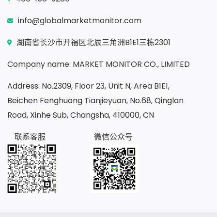
info@globalmarketmonitor.com
湖南省长沙市开福区北辰三角洲B1E1三栋2301
Company name: MARKET MONITOR CO., LIMITED
Address: No.2309, Floor 23, Unit N, Area B1E1,
Beichen Fenghuang Tianjieyuan, No.68, Qinglan
Road, Xinhe Sub, Changsha, 410000, CN
联系客服
微信公众号