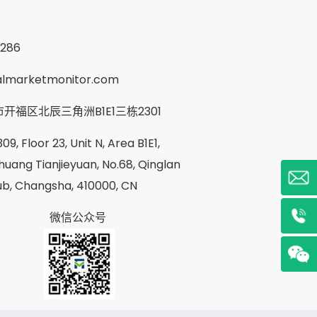
9286
almarketmonitor.com
开福区北辰三角洲B1E1三栋2301
09, Floor 23, Unit N, Area B1E1,
uang Tianjieyuan, No.68, Qinglan
ub, Changsha, 410000, CN
微信公众号