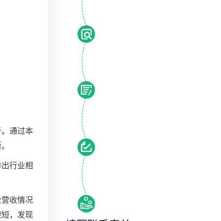
析。通过本
断。
举出行业相
业营收情况
避短，发现