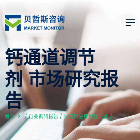
钙通道调节
剂 市场研究报
告
首页
/
行业调研报告
/
制药和医疗保健行业
/