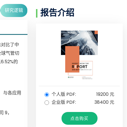
研究逻辑
报告介绍
也对比了中
全球气管切
.52%的
）与各应用
个人版 PDF:
19200 元
企业版 PDF:
38400 元
司 9，
点击购买