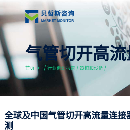
气管切开高流
首页
/
行业调研报告
/
器械和设备
/
全球及中国气管切开高流量连接
测