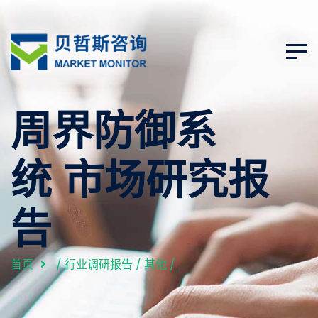
周界防御系
统 市场研究报
告
首页
/
行业调研报告
/
其他
/