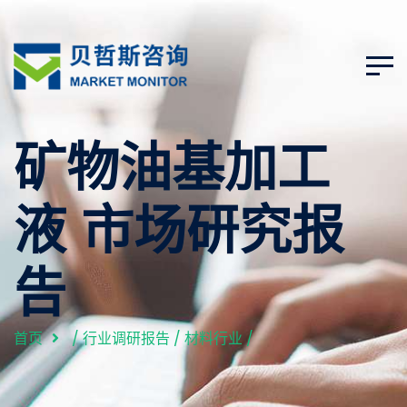
矿物油基加工
液 市场研究报
告
首页
/
行业调研报告
/
材料行业
/