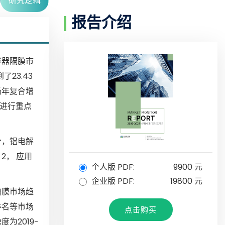
研究逻辑
报告介绍
容器隔膜市
23.43
场年复合增
场进行重点
分，铝电解
2， 应用
个人版 PDF:
9900 元
企业版 PDF:
19800 元
隔膜市场趋
排名等市场
点击购买
为2019-