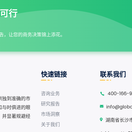
可行
告，让您的商务决策锦上添花。
快速链接
联系我们
咨询业务
400-166-
供独到准确的市
研究报告
info@glob
和与时俱进的眼
市场洞察
，并显著规避经
湖南省长沙市
关于我们