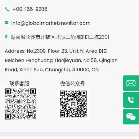
400-166-9286
info@globalmarketmonitor.com
湖南省长沙市开福区北辰三角洲B1E1三栋2301
Address: No.2309, Floor 23, Unit N, Area B1E1,
Beichen Fenghuang Tianjieyuan, No.68, Qinglan
Road, Xinhe Sub, Changsha, 410000, CN
联系客服
微信公众号