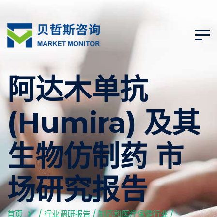
阿达木单抗
(Humira) 及其
生物仿制药 市
场研究报告
首页
/
行业调研报告
/
制药和医疗保健行业
/