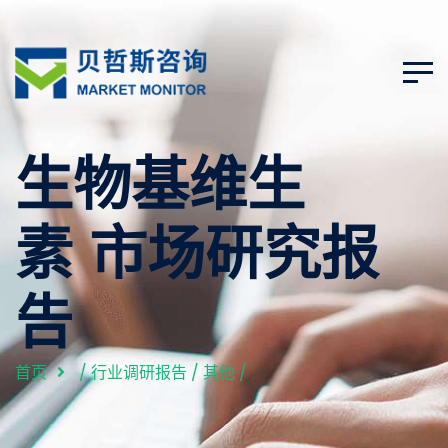
生物基维生
素 市场研究报
告
首页
/
行业调研报告
/
其他
/