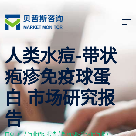
人类水痘-带状
疱疹免疫球蛋
白 市场研究报
告
首页
/
行业调研报告
/
制药和医疗保健行业
/