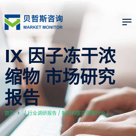
IX 因子冻干浓
缩物 市场研究
报告
首页
/
行业调研报告
/
制药和医疗保健行业
/