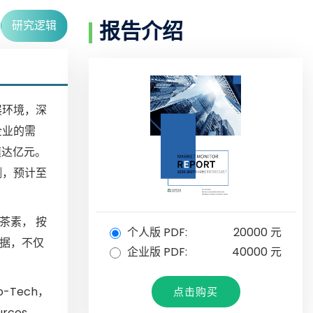
研究逻辑
报告介绍
展环境，深
企业的需
模达亿元。
测，预计至
茶素， 按
个人版 PDF:
20000 元
数据，不仅
企业版 PDF:
40000 元
o-Tech，
点击购买
ources，