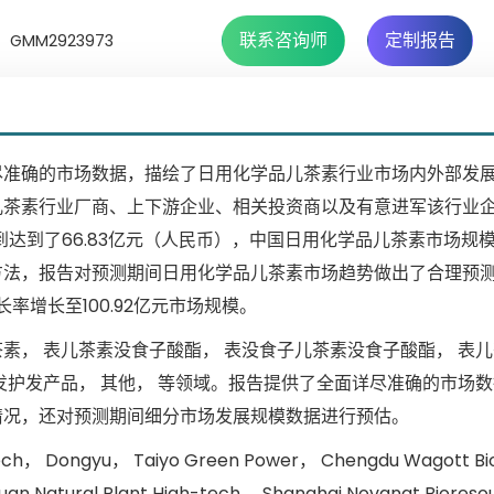
联系咨询师
定制报告
GMM2923973
尽准确的市场数据，描绘了日用化学品儿茶素行业市场内外部发
儿茶素行业厂商、上下游企业、相关投资商以及有意进军该行业
到达到了66.83亿元（人民币），中国日用化学品儿茶素市场规
方法，报告对预测期间日用化学品儿茶素市场趋势做出了合理预
长率增长至100.92亿元市场规模。
， 表儿茶素没食子酸酯， 表没食子儿茶素没食子酸酯， 表儿
发护发产品， 其他， 等领域。报告提供了全面详尽准确的市场
情况，还对预测期间细分市场发展规模数据进行预估。
Dongyu， Taiyo Green Power， Chengdu Wagott Bi
uan Natural Plant High-tech， Shanghai Novanat Biores