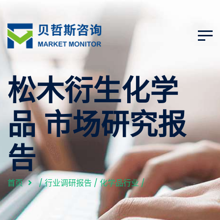
松木衍生化学
品 市场研究报
告
首页
/
行业调研报告
/
化学品行业
/