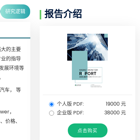
研究逻辑
报告介绍
强大的主要
专业的指导
和发展环境等
。
汽车， 等
个人版 PDF:
19000 元
ower，
企业版 PDF:
38000 元
收入、价格、
点击购买