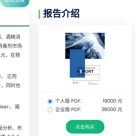
研究逻辑
报告介绍
测、酒精消
消毒剂市场
亿元，在预
， 正丙
析，同时也
个人版 PDF:
19000 元
iser， 报
企业版 PDF:
38000 元
点击购买
面分析、市