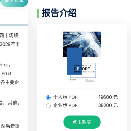
研究逻辑
报告介绍
糖霜市场规
029年市
shop，
Fruit
析了各主要企
个人版 PDF:
19600 元
霜， 其他，
企业版 PDF:
39200 元
点击购买
；然后着重