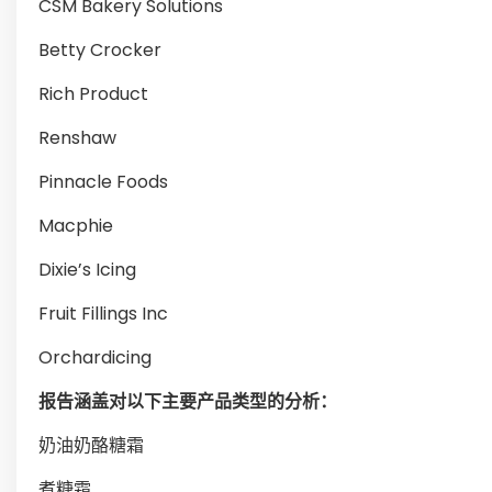
CSM Bakery Solutions
Betty Crocker
Rich Product
Renshaw
Pinnacle Foods
Macphie
Dixie’s Icing
Fruit Fillings Inc
Orchardicing
报告涵盖对以下主要产品类型的分析：
奶油奶酪糖霜
煮糖霜