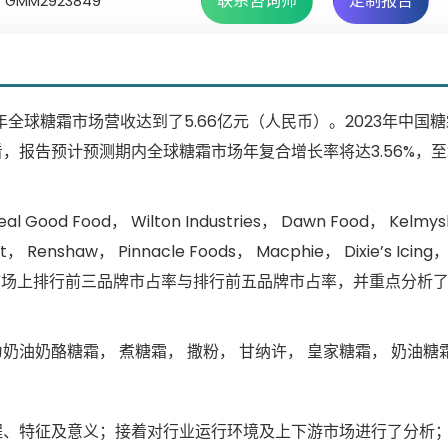
联系咨询师
定制报告
GMM2923849
全球糖霜市场营收达到了5.66亿元（人民币）。2023年中国
报告预计预测期内全球糖霜市场年复合增长率将达3.56%，至2
ood， Wilton Industries， Dawn Food， Kelmy
t， Renshaw， Pinnacle Foods， Macphie， Dixie’s Icing， 
给出了全球糖霜市场上排行前三品牌市占率与排行前五品牌市占率，并重点分
油奶酪糖霜， 煮糖霜， 撒粉， 甘纳许， 皇家糖霜， 奶油糖
程、特征及意义；接着对行业运行环境及上下游市场进行了分析