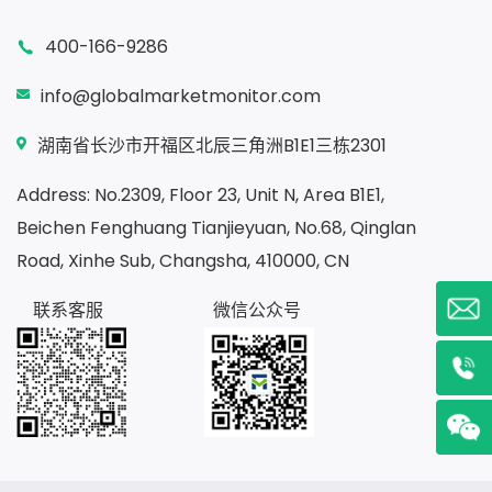
400-166-9286
info@globalmarketmonitor.com
湖南省长沙市开福区北辰三角洲B1E1三栋2301
Address: No.2309, Floor 23, Unit N, Area B1E1,
Beichen Fenghuang Tianjieyuan, No.68, Qinglan
Road, Xinhe Sub, Changsha, 410000, CN
联系客服
微信公众号