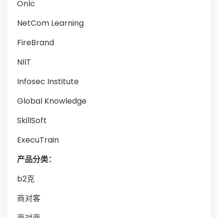
Onlc
NetCom Learning
FireBrand
NIIT
Infosec Institute
Global Knowledge
SkillSoft
ExecuTrain
产品分类：
b2克
商对客
商对商