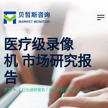
医疗级录像
机 市场研究报
告
首页
/
行业调研报告
/
政府和公众行业
/