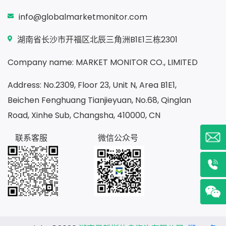
info@globalmarketmonitor.com
湖南省长沙市开福区北辰三角洲B1E1三栋2301
Company name: MARKET MONITOR CO., LIMITED
Address: No.2309, Floor 23, Unit N, Area B1E1,
Beichen Fenghuang Tianjieyuan, No.68, Qinglan
Road, Xinhe Sub, Changsha, 410000, CN
联系客服
微信公众号