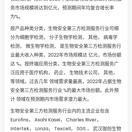
务市场规模将达到亿元，预测期间年均复合增长率
为%。
按产品种类分类，生物安全第三方检测服务行业可细
分为细胞学检测， 分子生物学检测， 其他， 病毒学
检测， 微生物学检测， 是生物安全第三方检测服务行
业最大收入种类，2022年市场规模达 亿元，市场份额
达 %。按终端应用分类，生物安全第三方检测服务广
泛应用于医疗机构， 药企， 生物技术公司， 其他，
等领域。过去几年 领域需求量最高，2022年占据生物
安全第三方检测服务行业 %的最大市场份额。此外预
计 领域在预测期内市场需求潜力最大。
生物安全第三方检测服务行业内的主流企业包含
Eurofins， Asahi Kasei， Charles River，
Intertek， Lonza， Texcell， SGS ， 武汉珈创生物