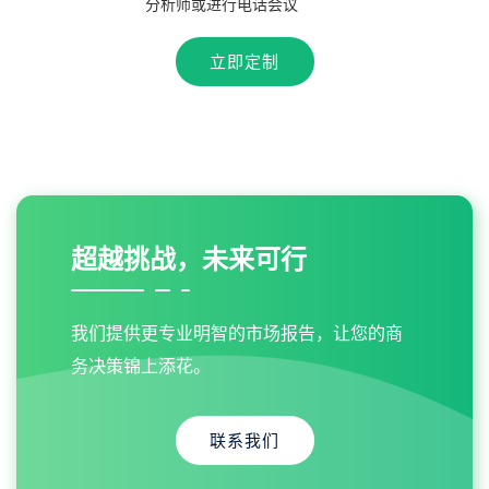
分析师或进行电话会议
立即定制
超越挑战，未来可行
我们提供更专业明智的市场报告，让您的商
务决策锦上添花。
联系我们