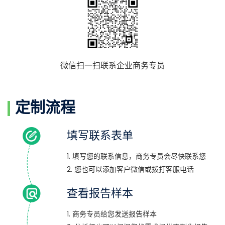
微信扫一扫联系企业商务专员
定制流程
填写联系表单
1. 填写您的联系信息，商务专员会尽快联系您
2. 您也可以添加客户微信或拨打客服电话
查看报告样本
1. 商务专员给您发送报告样本