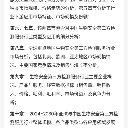
种类市场规模、价格走势的分析，第五章节分析了行
业下游应用市场特征、市场规模及份额；
第六、七章：
该两章节包含对中国生物安全第三方检
测服务行业类型及应用的细分分析；
第八章：
全球重点地区生物安全第三方检测服务行业
市场分析，包括北美、欧洲、亚太地区市场规模情
况、主要国家竞争情况及销售与增长率分析；
第九章：
生物安全第三方检测服务行业主要企业概
况、产品与服务、经营数据指标（销售量、销售收
入、价格、毛利、毛利率、市场份额）及竞争力分
析；
第十章：
2024-2030年全球与中国生物安全第三方检
测服务行业整体规模、各产品类型与各应用领域发展