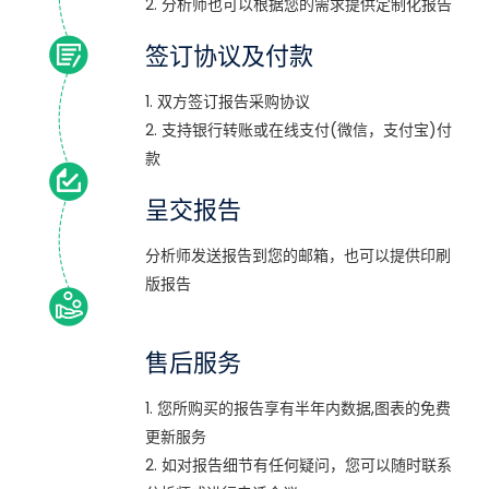
2. 分析师也可以根据您的需求提供定制化报告
签订协议及付款
1. 双方签订报告采购协议
2. 支持银行转账或在线支付(微信，支付宝)付
款
呈交报告
分析师发送报告到您的邮箱，也可以提供印刷
版报告
售后服务
1. 您所购买的报告享有半年内数据,图表的免费
更新服务
2. 如对报告细节有任何疑问，您可以随时联系