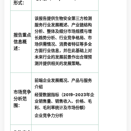
形式：
该报告提供生物安全第三方检测
服务行业发展概述、产业链结构
分析、整体及细分市场规模与增
报告重点
长趋势分析、行业竞争格局、市
信息概
场供需情况、消费者特征等多全
述：
方面行业信息，并在此基础上对
未来行业的发展前景作出合理预
测并提供相关的发展策略。
前端企业发展概况、产品与服务
介绍
市场竞争
经营数据指标（2019-2023年企
分析范
业销售量、销售收入、价格、毛
围：
利、毛利率统计及市场份额）
企业竞争力分析