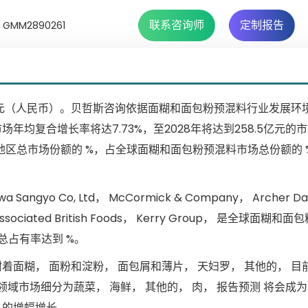
联系咨询师
定制报告
MM2890261
98亿元（人民币）。贝哲斯咨询依据面糊和面包粉预混料行业发展环
均复合增长率将达7.73%，至2028年将达到258.5亿元的
地区总市场份额的 %，占全球面糊和面包粉预混料市场总份额的 
howa Sangyo Co, Ltd， McCormick & Company， Archer Da
， Associated British Foods， Kerry Group， 是全球面糊
总占有率达到 %。
面糊， 面粉和淀粉， 面包屑和薄片， 天妇罗， 其他的， 目
领域市场细分为蔬菜， 海鲜， 其他的， 肉， 报告预测 将会成
%的增幅增长。