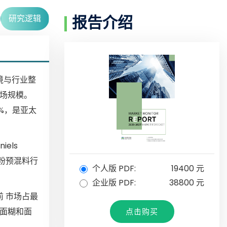
研究逻辑
报告介绍
境与行业整
市场规模。
%，是亚太
niels
和面包粉预混料行
个人版 PDF:
19400 元
企业版 PDF:
38800 元
前 市场占最
为面糊和面
点击购买