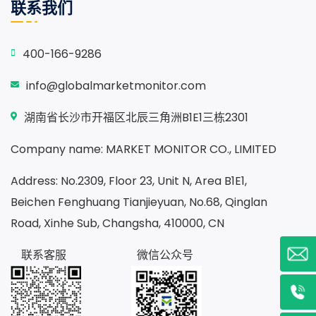
联系我们
400-166-9286
info@globalmarketmonitor.com
湖南省长沙市开福区北辰三角洲B1E1三栋2301
Company name: MARKET MONITOR CO., LIMITED
Address: No.2309, Floor 23, Unit N, Area B1E1,
Beichen Fenghuang Tianjieyuan, No.68, Qinglan
Road, Xinhe Sub, Changsha, 410000, CN
联系客服
微信公众号